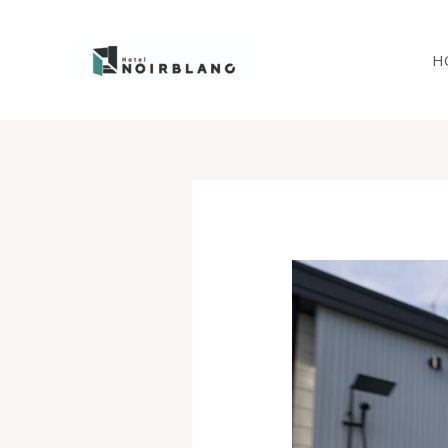
内
容
H
を
ス
キ
ッ
プ